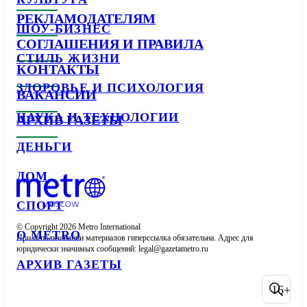
РЕКЛАМОДАТЕЛЯМ
ШОУ-БИЗНЕС
СОГЛАШЕНИЯ И ПРАВИЛА
СТИЛЬ ЖИЗНИ
КОНТАКТЫ
ЗДОРОВЬЕ И ПСИХОЛОГИЯ
ВАКАНСИИ
НАУКА И ТЕХНОЛОГИИ
АРХИВ ГАЗЕТЫ
ДЕНЬГИ
ДОМ
СПОРТ
© Copyright 2026 Metro International

О METRO
При использовании материалов гиперссылка обязательна. Адрес для 
юридически значимых сообщений: 
АРХИВ ГАЗЕТЫ
16+