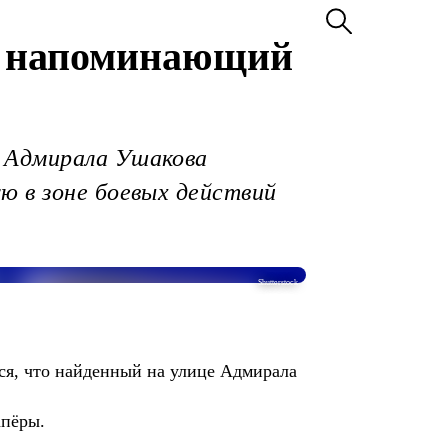
и напоминающий
е Адмирала Ушакова
ю в зоне боевых действий
Shutterstock
ся, что найденный на улице Адмирала
апёры.