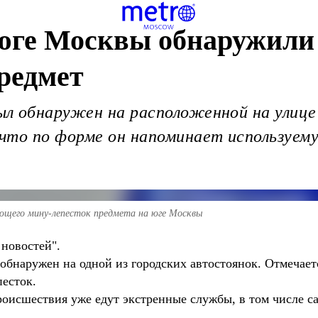
 юге Москвы обнаружил
редмет
л обнаружен на расположенной на улиц
что по форме он напоминает используему
ющего мину-лепесток предмета на юге Москвы
новостей".
обнаружен на одной из городских автостоянок. Отмечает
есток.
оисшествия уже едут экстренные службы, в том числе с