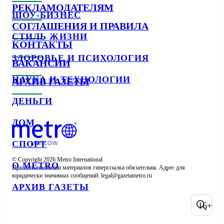
РЕКЛАМОДАТЕЛЯМ
ШОУ-БИЗНЕС
СОГЛАШЕНИЯ И ПРАВИЛА
СТИЛЬ ЖИЗНИ
КОНТАКТЫ
ЗДОРОВЬЕ И ПСИХОЛОГИЯ
ВАКАНСИИ
НАУКА И ТЕХНОЛОГИИ
АРХИВ ГАЗЕТЫ
ДЕНЬГИ
ДОМ
СПОРТ
© Copyright 2026 Metro International

О METRO
При использовании материалов гиперссылка обязательна. Адрес для 
юридически значимых сообщений: 
АРХИВ ГАЗЕТЫ
16+