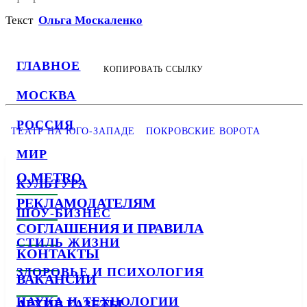
Текст
Ольга Москаленко
ГЛАВНОЕ
КОПИРОВАТЬ ССЫЛКУ
МОСКВА
РОССИЯ
ТЕАТР НА ЮГО-ЗАПАДЕ
ПОКРОВСКИЕ ВОРОТА
МИР
О METRO
КУЛЬТУРА
РЕКЛАМОДАТЕЛЯМ
ШОУ-БИЗНЕС
СОГЛАШЕНИЯ И ПРАВИЛА
СТИЛЬ ЖИЗНИ
КОНТАКТЫ
ЗДОРОВЬЕ И ПСИХОЛОГИЯ
ВАКАНСИИ
НАУКА И ТЕХНОЛОГИИ
АРХИВ ГАЗЕТЫ