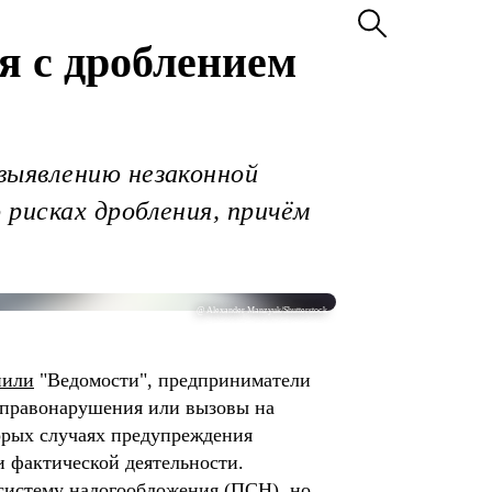
я с дроблением
выявлению незаконной
рисках дробления, причём
@ Alexander Manzyuk/Shutterstock
нили
"Ведомости", предприниматели
в правонарушения или вызовы на
орых случаях предупреждения
 фактической деятельности.
 систему налогообложения (ПСН), но