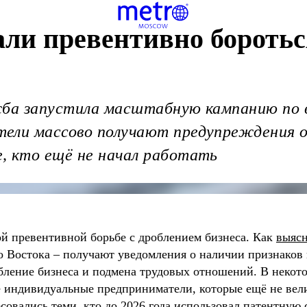
ли превентивно боротьс
жба запустила масштабную кампанию по 
ели массово получают предупреждения о 
, кто ещё не начал работать
й превентивной борьбе с дроблением бизнеса. Как
выяс
го Востока – получают уведомления о наличии признако
бление бизнеса и подмена трудовых отношений. В некот
 индивидуальные предприниматели, которые ещё не вели
совались теми, кто до 2026 года использовал патентную