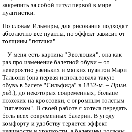
закрепить за собой титул первой в мире
пуантистки.
По словам Ильмиры, для рисования подходят
абсолютно все пуанты, но эффект зависит от
толщины "пятачка".
– У меня есть картина "Эволюция", она как
раз про изменение балетной обуви – от
невероятно узеньких и мягких пуантов Мари
Тальони (она первая использовала такую
обувь в балете "Сильфида" в 1832-м. –
Прим.
ред.
), до некоторых современных, больше
похожих на кроссовки, с огромным толстым
"пятачком". В своей работе я хотела передать
боль всех современных балерин. В угоду
комфорту и удобству теряется эффект
изящности и хрупкости, а балерины должны