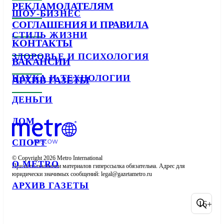
РЕКЛАМОДАТЕЛЯМ
ШОУ-БИЗНЕС
СОГЛАШЕНИЯ И ПРАВИЛА
СТИЛЬ ЖИЗНИ
КОНТАКТЫ
ЗДОРОВЬЕ И ПСИХОЛОГИЯ
ВАКАНСИИ
НАУКА И ТЕХНОЛОГИИ
АРХИВ ГАЗЕТЫ
ДЕНЬГИ
ДОМ
СПОРТ
© Copyright 2026 Metro International

О METRO
При использовании материалов гиперссылка обязательна. Адрес для 
юридически значимых сообщений: 
АРХИВ ГАЗЕТЫ
16+