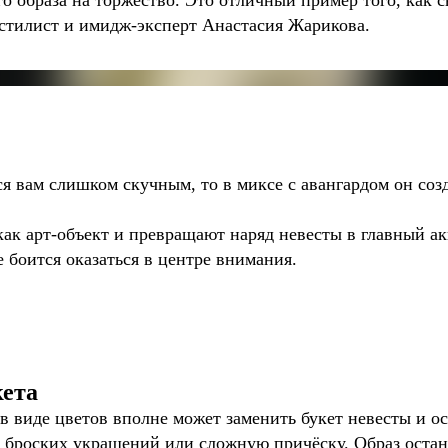
го образа на торжество. Это отличный пример того, как с
 стилист и имидж-эксперт Анастасия Жарикова.
 вам слишком скучным, то в миксе с авангардом он созд
ак арт-объект и превращают наряд невесты в главный ак
 боится оказаться в центре внимания.
кета
 виде цветов вполне может заменить букет невесты и ос
ь броских украшений или сложную причёску. Образ оста