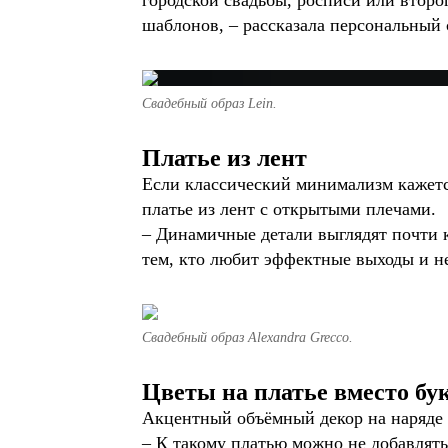
городской свадьбы, росписи или второ
шаблонов, – рассказала персональный
Свадебный образ Lein.
Платье из лент
Если классический минимализм кажется
платье из лент с открытыми плечами.
– Динамичные детали выглядят почти к
тем, кто любит эффектные выходы и не
Свадебный образ Alexandra Grecco.
Цветы на платье вместо бу
Акцентный объёмный декор на наряде в
– К такому платью можно не добавлят