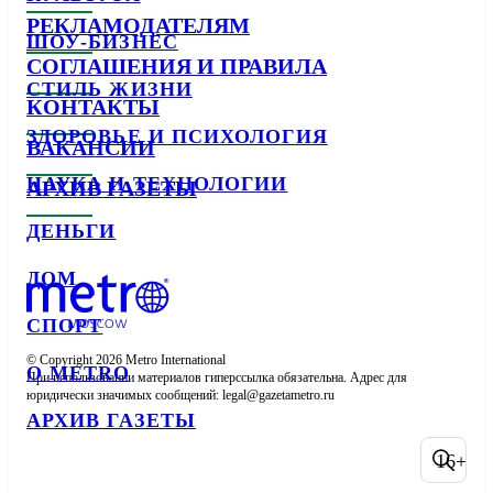
РЕКЛАМОДАТЕЛЯМ
ШОУ-БИЗНЕС
СОГЛАШЕНИЯ И ПРАВИЛА
СТИЛЬ ЖИЗНИ
КОНТАКТЫ
ЗДОРОВЬЕ И ПСИХОЛОГИЯ
ВАКАНСИИ
НАУКА И ТЕХНОЛОГИИ
АРХИВ ГАЗЕТЫ
ДЕНЬГИ
ДОМ
СПОРТ
© Copyright 2026 Metro International

О METRO
При использовании материалов гиперссылка обязательна. Адрес для 
юридически значимых сообщений: 
АРХИВ ГАЗЕТЫ
16+