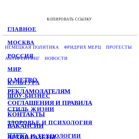
КОПИРОВАТЬ ССЫЛКУ
ГЛАВНОЕ
МОСКВА
НЕМЕЦКАЯ ПОЛИТИКА
ФРИДРИХ МЕРЦ
ПРОТЕСТЫ
РОССИЯ
АНТИРЕЙТИНГ
НОВОСТИ
МИР
О METRO
КУЛЬТУРА
РЕКЛАМОДАТЕЛЯМ
ШОУ-БИЗНЕС
СОГЛАШЕНИЯ И ПРАВИЛА
СТИЛЬ ЖИЗНИ
КОНТАКТЫ
ЗДОРОВЬЕ И ПСИХОЛОГИЯ
ВАКАНСИИ
НАУКА И ТЕХНОЛОГИИ
АРХИВ ГАЗЕТЫ