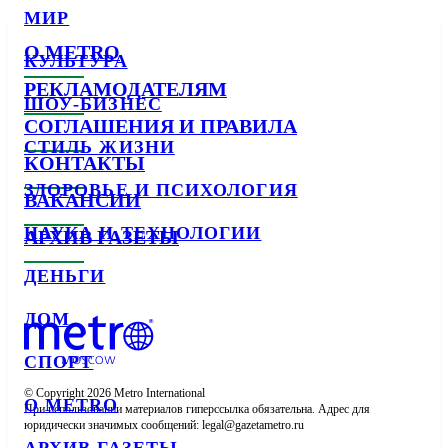
МИР
О METRO
КУЛЬТУРА
РЕКЛАМОДАТЕЛЯМ
ШОУ-БИЗНЕС
СОГЛАШЕНИЯ И ПРАВИЛА
СТИЛЬ ЖИЗНИ
КОНТАКТЫ
ЗДОРОВЬЕ И ПСИХОЛОГИЯ
ВАКАНСИИ
НАУКА И ТЕХНОЛОГИИ
АРХИВ ГАЗЕТЫ
ДЕНЬГИ
ДОМ
СПОРТ
© Copyright 2026 Metro International

О METRO
При использовании материалов гиперссылка обязательна. Адрес для 
юридически значимых сообщений: 