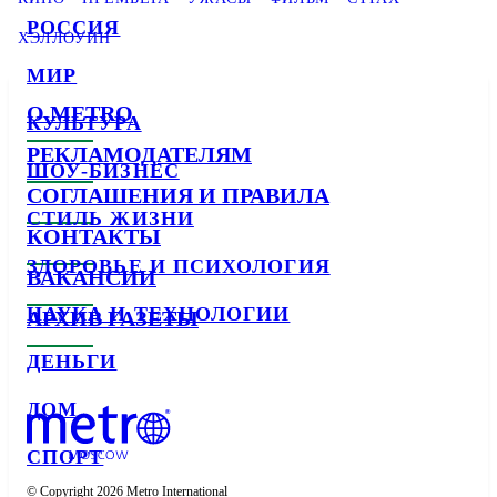
РОССИЯ
ХЭЛЛОУИН
МИР
О METRO
КУЛЬТУРА
РЕКЛАМОДАТЕЛЯМ
ШОУ-БИЗНЕС
СОГЛАШЕНИЯ И ПРАВИЛА
СТИЛЬ ЖИЗНИ
КОНТАКТЫ
ЗДОРОВЬЕ И ПСИХОЛОГИЯ
ВАКАНСИИ
НАУКА И ТЕХНОЛОГИИ
АРХИВ ГАЗЕТЫ
ДЕНЬГИ
ДОМ
СПОРТ
© Copyright 2026 Metro International
