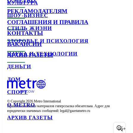
КУЛЬТУРА
РЕКЛАМОДАТЕЛЯМ
ШОУ-БИЗНЕС
СОГЛАШЕНИЯ И ПРАВИЛА
СТИЛЬ ЖИЗНИ
КОНТАКТЫ
ЗДОРОВЬЕ И ПСИХОЛОГИЯ
ВАКАНСИИ
НАУКА И ТЕХНОЛОГИИ
АРХИВ ГАЗЕТЫ
ДЕНЬГИ
ДОМ
СПОРТ
© Copyright 2026 Metro International

О METRO
При использовании материалов гиперссылка обязательна. Адрес для 
юридически значимых сообщений: 
АРХИВ ГАЗЕТЫ
16+