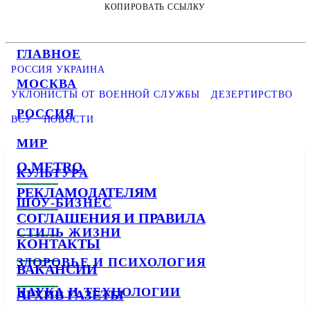
КОПИРОВАТЬ ССЫЛКУ
ГЛАВНОЕ
РОССИЯ УКРАИНА
МОСКВА
УКЛОНИСТЫ ОТ ВОЕННОЙ СЛУЖБЫ
ДЕЗЕРТИРСТВО
РОССИЯ
ВСУ
НОВОСТИ
МИР
О METRO
КУЛЬТУРА
РЕКЛАМОДАТЕЛЯМ
ШОУ-БИЗНЕС
СОГЛАШЕНИЯ И ПРАВИЛА
СТИЛЬ ЖИЗНИ
КОНТАКТЫ
ЗДОРОВЬЕ И ПСИХОЛОГИЯ
ВАКАНСИИ
НАУКА И ТЕХНОЛОГИИ
АРХИВ ГАЗЕТЫ