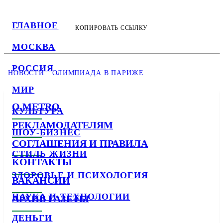
ГЛАВНОЕ
КОПИРОВАТЬ ССЫЛКУ
МОСКВА
РОССИЯ
НОВОСТИ
ОЛИМПИАДА В ПАРИЖЕ
МИР
О METRO
КУЛЬТУРА
РЕКЛАМОДАТЕЛЯМ
ШОУ-БИЗНЕС
СОГЛАШЕНИЯ И ПРАВИЛА
СТИЛЬ ЖИЗНИ
КОНТАКТЫ
ЗДОРОВЬЕ И ПСИХОЛОГИЯ
ВАКАНСИИ
НАУКА И ТЕХНОЛОГИИ
АРХИВ ГАЗЕТЫ
ДЕНЬГИ