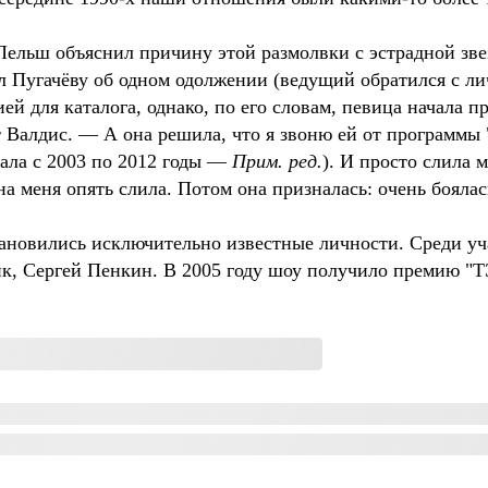
Пельш объяснил причину этой размолвки с эстрадной звез
л Пугачёву об одном одолжении (ведущий обратился с л
ей для каталога, однако, по его словам, певица начала 
 Валдис. — А она решила, что я звоню ей от программы
нала с 2003 по 2012 годы —
Прим. ред.
). И просто слила 
а меня опять слила. Потом она призналась: очень боялась
ановились исключительно известные личности. Среди у
ик, Сергей Пенкин. В 2005 году шоу получило премию "