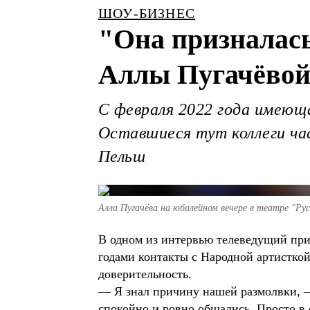
ШОУ-БИЗНЕС
"Она призналась
Аллы Пугачёво
С февраля 2022 года имеющ
Оставшиеся тут коллеги час
Пельш
Алла Пугачёва на юбилейном вечере в театре "Рус
В одном из интервью телеведущий приз
годами контакты с Народной артисткой
доверительность.
— Я знал причину нашей размолвки, 
спокойно и ровно общались. Просто в