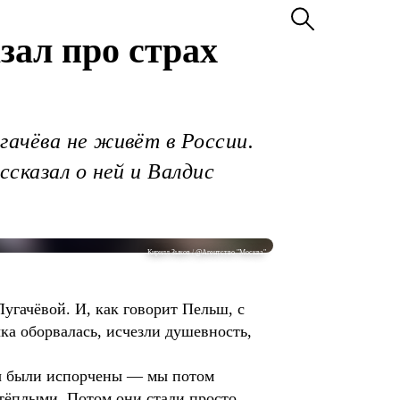
зал про страх
гачёва не живёт в России.
сказал о ней и Валдис
Кирилл Зыков / @Агентство "Москва"
угачёвой. И, как говорит Пельш, с
ка оборвалась, исчезли душевность,
бы были испорчены — мы потом
тёплыми. Потом они стали просто