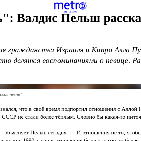
": Валдис Пельш расска
й
ая гражданства Израиля и Кипра Алла Пу
то делятся воспоминаниями о певице. Рас
ская песня".
нался, что в своё время подпортил отношения с Аллой П
 СССР не стали более тёплым. Словно бы какая-то ниточ
— объясняет Пельш сегодня. — И отношения не то, что
 середине 1990-х наши отношения были какими-то более 