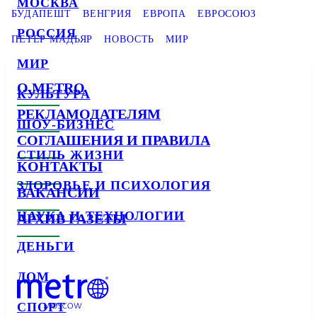
МОСКВА
БУДАПЕШТ
ВЕНГРИЯ
ЕВРОПА
ЕВРОСОЮЗ
РОССИЯ
ПЕТЕР МАДЬЯР
НОВОСТЬ
МИР
МИР
О METRO
КУЛЬТУРА
РЕКЛАМОДАТЕЛЯМ
ШОУ-БИЗНЕС
СОГЛАШЕНИЯ И ПРАВИЛА
СТИЛЬ ЖИЗНИ
КОНТАКТЫ
ЗДОРОВЬЕ И ПСИХОЛОГИЯ
ВАКАНСИИ
НАУКА И ТЕХНОЛОГИИ
АРХИВ ГАЗЕТЫ
ДЕНЬГИ
ДОМ
СПОРТ