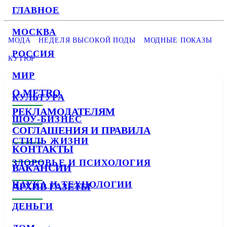
ГЛАВНОЕ
МОСКВА
МОДА
НЕДЕЛЯ ВЫСОКОЙ ПОДЫ
МОДНЫЕ ПОКАЗЫ
РОССИЯ
КУТЮР
МИР
О METRO
КУЛЬТУРА
РЕКЛАМОДАТЕЛЯМ
ШОУ-БИЗНЕС
СОГЛАШЕНИЯ И ПРАВИЛА
СТИЛЬ ЖИЗНИ
КОНТАКТЫ
ЗДОРОВЬЕ И ПСИХОЛОГИЯ
ВАКАНСИИ
НАУКА И ТЕХНОЛОГИИ
АРХИВ ГАЗЕТЫ
ДЕНЬГИ