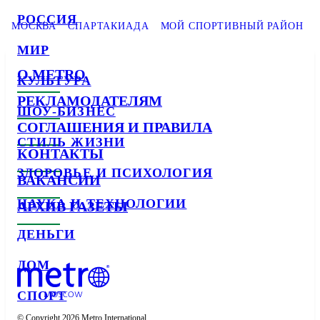
РОССИЯ
МОСКВА
СПАРТАКИАДА
МОЙ СПОРТИВНЫЙ РАЙОН
МИР
О METRO
КУЛЬТУРА
РЕКЛАМОДАТЕЛЯМ
ШОУ-БИЗНЕС
СОГЛАШЕНИЯ И ПРАВИЛА
СТИЛЬ ЖИЗНИ
КОНТАКТЫ
ЗДОРОВЬЕ И ПСИХОЛОГИЯ
ВАКАНСИИ
НАУКА И ТЕХНОЛОГИИ
АРХИВ ГАЗЕТЫ
ДЕНЬГИ
ДОМ
СПОРТ
© Copyright 2026 Metro International
