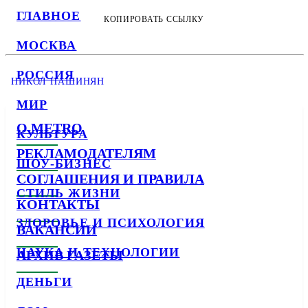
ГЛАВНОЕ
КОПИРОВАТЬ ССЫЛКУ
МОСКВА
РОССИЯ
НИКОЛ ПАШИНЯН
МИР
О METRO
КУЛЬТУРА
РЕКЛАМОДАТЕЛЯМ
ШОУ-БИЗНЕС
СОГЛАШЕНИЯ И ПРАВИЛА
СТИЛЬ ЖИЗНИ
КОНТАКТЫ
ЗДОРОВЬЕ И ПСИХОЛОГИЯ
ВАКАНСИИ
НАУКА И ТЕХНОЛОГИИ
АРХИВ ГАЗЕТЫ
ДЕНЬГИ