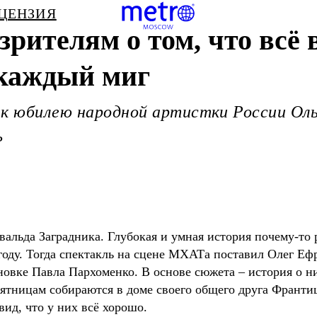
ЕЦЕНЗИЯ
рителям о том, что всё 
 каждый миг
 к юбилею народной артистки России Ол
ь
вальда Заградника. Глубокая и умная история почему-то 
году. Тогда спектакль на сцене МХАТа поставил Олег Еф
новке Павла Пархоменко. В основе сюжета – история о н
пятницам собираются в доме своего общего друга Франти
вид, что у них всё хорошо.