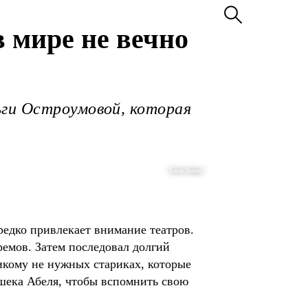
в мире не вечно
ьги Остроумовой, которая
Елена Лапина /
редко привлекает внимание театров.
ремов. Затем последовал долгий
икому не нужных стариках, которые
шека Абеля, чтобы вспомнить свою