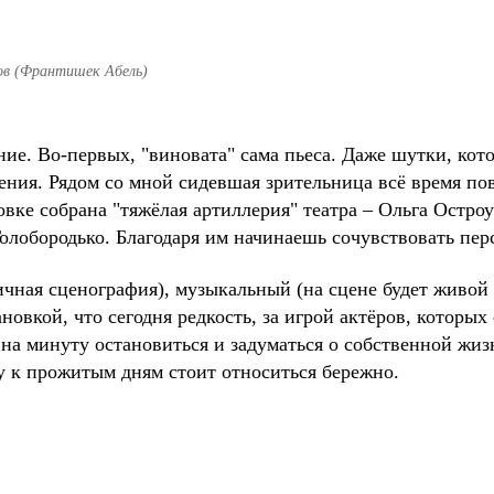
ов (Франтишек Абель)
ние. Во-первых, "виновата" сама пьеса. Даже шутки, кот
ния. Рядом со мной сидевшая зрительница всё время повто
новке собрана "тяжёлая артиллерия" театра – Ольга Остр
олобородько. Благодаря им начинаешь сочувствовать пер
ичная сценография), музыкальный (на сцене будет живой 
ановкой, что сегодня редкость, за игрой актёров, которых
 на минуту остановиться и задуматься о собственной жиз
му к прожитым дням стоит относиться бережно.