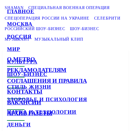
SHAMAN
СПЕЦИАЛЬНАЯ ВОЕННАЯ ОПЕРАЦИЯ
ГЛАВНОЕ
СПЕЦОПЕРАЦИЯ РОССИИ НА УКРАИНЕ
СЕЛЕБРИТИ
МОСКВА
РОССИЙСКИЙ ШОУ-БИЗНЕС
ШОУ-БИЗНЕС
РОССИЯ
МУЗЫКАНТ
МУЗЫКАЛЬНЫЙ КЛИП
МИР
О METRO
КУЛЬТУРА
РЕКЛАМОДАТЕЛЯМ
ШОУ-БИЗНЕС
СОГЛАШЕНИЯ И ПРАВИЛА
СТИЛЬ ЖИЗНИ
КОНТАКТЫ
ЗДОРОВЬЕ И ПСИХОЛОГИЯ
ВАКАНСИИ
НАУКА И ТЕХНОЛОГИИ
АРХИВ ГАЗЕТЫ
ДЕНЬГИ