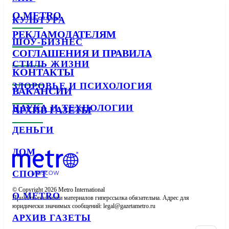
О METRO
КУЛЬТУРА
РЕКЛАМОДАТЕЛЯМ
ШОУ-БИЗНЕС
СОГЛАШЕНИЯ И ПРАВИЛА
СТИЛЬ ЖИЗНИ
КОНТАКТЫ
ЗДОРОВЬЕ И ПСИХОЛОГИЯ
ВАКАНСИИ
НАУКА И ТЕХНОЛОГИИ
АРХИВ ГАЗЕТЫ
ДЕНЬГИ
ДОМ
СПОРТ
© Copyright 2026 Metro International

О METRO
При использовании материалов гиперссылка обязательна. Адрес для 
юридически значимых сообщений: 
АРХИВ ГАЗЕТЫ