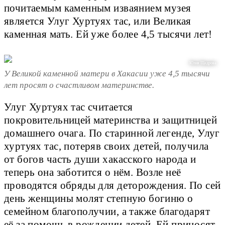
почитаемым каменным изваянием музея
является Улуг Хуртуях тас, или Великая
каменная мать. Ей уже более 4,5 тысячи лет!
Юлия Щедрова
У Великой каменной матери в Хакасии уже 4,5 тысячи
лет просят о счастливом материнстве.
Улуг Хуртуях тас считается
покровительницей материнства и защитницей
домашнего очага. По старинной легенде, Улуг
хуртуях тас, потеряв своих детей, получила
от богов часть души хакасского народа и
теперь она заботится о нём. Возле неё
проводятся обряды для деторождения. По сей
день женщины молят степную богиню о
семейном благополучии, а также благодарят
её за помощь в рождении детей. Ей приносят