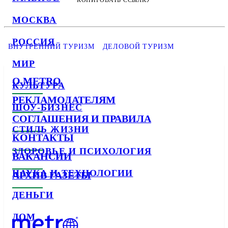
КОПИРОВАТЬ ССЫЛКУ
МОСКВА
РОССИЯ
ВНУТРЕННИЙ ТУРИЗМ
ДЕЛОВОЙ ТУРИЗМ
МИР
О METRO
КУЛЬТУРА
РЕКЛАМОДАТЕЛЯМ
ШОУ-БИЗНЕС
СОГЛАШЕНИЯ И ПРАВИЛА
СТИЛЬ ЖИЗНИ
КОНТАКТЫ
ЗДОРОВЬЕ И ПСИХОЛОГИЯ
ВАКАНСИИ
НАУКА И ТЕХНОЛОГИИ
АРХИВ ГАЗЕТЫ
ДЕНЬГИ
ДОМ