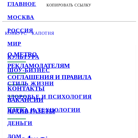
ГЛАВНОЕ
КОПИРОВАТЬ ССЫЛКУ
МОСКВА
РОССИЯ
КОНКУРС
КАПОТНЯ
МИР
О METRO
КУЛЬТУРА
РЕКЛАМОДАТЕЛЯМ
ШОУ-БИЗНЕС
СОГЛАШЕНИЯ И ПРАВИЛА
СТИЛЬ ЖИЗНИ
КОНТАКТЫ
ЗДОРОВЬЕ И ПСИХОЛОГИЯ
ВАКАНСИИ
НАУКА И ТЕХНОЛОГИИ
АРХИВ ГАЗЕТЫ
ДЕНЬГИ
ДОМ