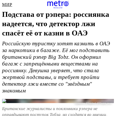
МИР
Подстава от рэпера: россиянка
надеется, что детектор лжи
спасёт её от казни в ОАЭ
Российскую туристку хотят казнить в ОАЭ
за наркотики в багаже. Её мог подставить
британский рэпер Big Tobz. Он оформил
багаж с запрещёнными веществами на
россиянку. Девушка уверяет, что стала
жертвой подставы, и требует пройти
детектор лжи вместе со "звёздным"
знакомым
скриншоты: @ bigtobzsf, @37region_news
Британские журналисты и поклонники рэпера не
оправдывают поступок Тобза, но сходятся во мнении,