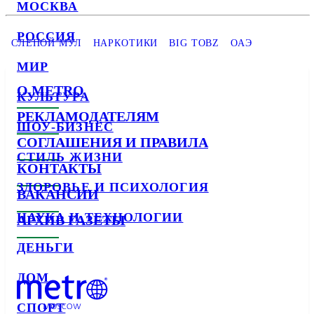
МОСКВА
РОССИЯ
СЛЕПОЙ МУЛ
НАРКОТИКИ
BIG TOBZ
ОАЭ
МИР
О METRO
КУЛЬТУРА
РЕКЛАМОДАТЕЛЯМ
ШОУ-БИЗНЕС
СОГЛАШЕНИЯ И ПРАВИЛА
СТИЛЬ ЖИЗНИ
КОНТАКТЫ
ЗДОРОВЬЕ И ПСИХОЛОГИЯ
ВАКАНСИИ
НАУКА И ТЕХНОЛОГИИ
АРХИВ ГАЗЕТЫ
ДЕНЬГИ
ДОМ
СПОРТ