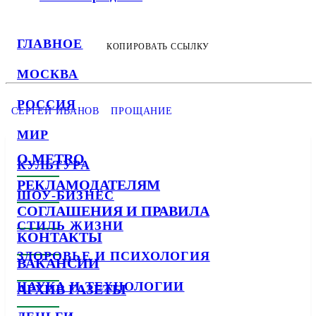
ГЛАВНОЕ
КОПИРОВАТЬ ССЫЛКУ
МОСКВА
РОССИЯ
СЕРГЕЙ ИВАНОВ
ПРОЩАНИЕ
МИР
О METRO
КУЛЬТУРА
РЕКЛАМОДАТЕЛЯМ
ШОУ-БИЗНЕС
СОГЛАШЕНИЯ И ПРАВИЛА
СТИЛЬ ЖИЗНИ
КОНТАКТЫ
ЗДОРОВЬЕ И ПСИХОЛОГИЯ
ВАКАНСИИ
НАУКА И ТЕХНОЛОГИИ
АРХИВ ГАЗЕТЫ