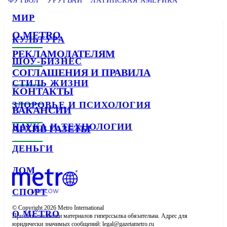
ФУТБОЛ
УРУГВАЙ
ЛАТИНСКАЯ АМЕРИКА
МИР
О METRO
КУЛЬТУРА
РЕКЛАМОДАТЕЛЯМ
ШОУ-БИЗНЕС
СОГЛАШЕНИЯ И ПРАВИЛА
СТИЛЬ ЖИЗНИ
КОНТАКТЫ
ЗДОРОВЬЕ И ПСИХОЛОГИЯ
ВАКАНСИИ
НАУКА И ТЕХНОЛОГИИ
АРХИВ ГАЗЕТЫ
ДЕНЬГИ
ДОМ
СПОРТ
© Copyright 2026 Metro International

О METRO
При использовании материалов гиперссылка обязательна. Адрес для 
юридически значимых сообщений: 