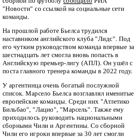
сборной по футболу
сообщило
РИА
"Новости" со ссылкой на социальные сети
команды.
На прошлой работе Бьелса трудился
наставником английского клуба "Лидс". Под
его чутким руководством команда впервые за
шестнадцать лет смогла вновь попасть в
Английскую премьер-лигу (АПЛ). Он ушёл с
поста главного тренера команды в 2022 году.
У аргентинца очень богатый послужной
список. Марсело Бьелса возглавлял именитые
европейские команды. Среди них "Атлетико
Бильбао", "Лацио", "Марсель". Также ему
приходилось руководить национальными
сборными Чили и Аргентины. Со сборной
Чили его игроки впервые за 30 лет смогли