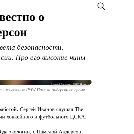
вестно о
ерсон
овета безопасности,
ии. Про его высокие чины
Алексей Дружинин / @РИА Новости
иты животных IFAW Памела Андерсон во время
работой. Сергей Иванов слушал The
атчи хоккейного и футбольного ЦСКА.
Года экологии, с Памелой Андерсон.