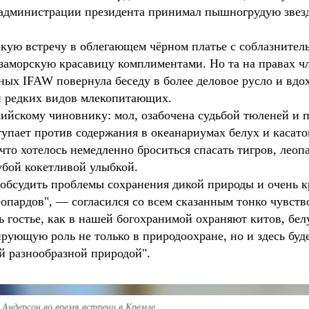
ы администрации президента принимал пышногрудую звезд
кую встречу в облегающем чёрном платье с соблазнител
 заморскую красавицу комплиментами. Но та на правах чл
х IFAW повернула беседу в более деловое русло и вдох
и редких видов млекопитающих.
сийскому чиновнику: мол, озабочена судьбой тюленей и 
тупает против содержания в океанариумах белух и касато
что хотелось немедленно броситься спасать тигров, леоп
убой кокетливой улыбкой.
обсудить проблемы сохранения дикой природы и очень 
еопардов", — согласился со всем сказанным тонко чувст
ь гостье, как в нашей богохранимой охраняют китов, бел
ирующую роль не только в природоохране, но и здесь буд
й разнообразной природой".
 Андерсон во время встречи в Кремле.