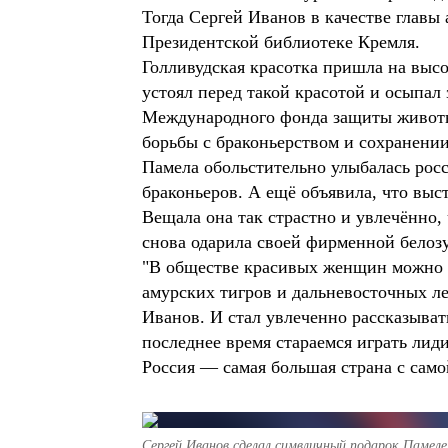
Тогда Сергей Иванов в качестве глав
Президентской библиотеке Кремля.
Голливудская красотка пришла на высо
устоял перед такой красотой и осыпал
Международного фонда защиты животны
борьбы с браконьерством и сохранени
Памела обольстительно улыбалась рос
браконьеров. А ещё объявила, что выс
Вещала она так страстно и увлечённо, 
снова одарила своей фирменной белоз
"В обществе красивых женщин можно 
амурских тигров и дальневосточных л
Иванов. И стал увлеченно рассказыват
последнее время стараемся играть лид
Россия — самая большая страна с само
Сергей Иванов сделал симвличный подарок Памеле