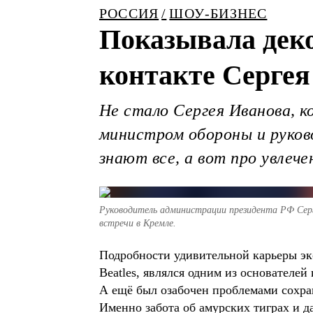
РОССИЯ
ШОУ-БИЗНЕС
Показывала деко
контакте Серге
Не стало Сергея Иванова, 
министром обороны и руков
знают все, а вот про увлеч
Руководитель администрации президента РФ Сер
встречи в Кремле.
Подробности удивительной карьеры э
Beatles, являлся одним из основателе
А ещё был озабочен проблемами сохра
Именно забота об амурских тиграх и д