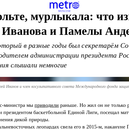
льте, мурлыкала: что из
я Иванова и Памелы Анд
который в разные годы был секретарём С
одителем администрации президента Росс
ения слышали немногие
гей Иванов и член косультативного совета Международного фонда защ
кс-министра мы
приводили
раньше. Но жил он не только 
й и президентом баскетбольной Единой Лиги, посещал м
нения дикой природы.
альневосточных леопардах свела его в 2015-м, накануне 