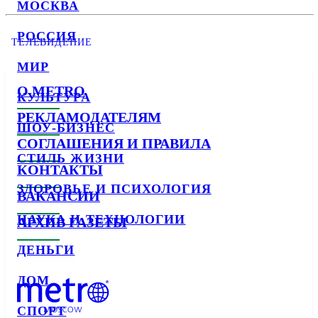
МОСКВА
РОССИЯ
ТЕЛЕВИДЕНИЕ
МИР
О METRO
КУЛЬТУРА
РЕКЛАМОДАТЕЛЯМ
ШОУ-БИЗНЕС
СОГЛАШЕНИЯ И ПРАВИЛА
СТИЛЬ ЖИЗНИ
КОНТАКТЫ
ЗДОРОВЬЕ И ПСИХОЛОГИЯ
ВАКАНСИИ
НАУКА И ТЕХНОЛОГИИ
АРХИВ ГАЗЕТЫ
ДЕНЬГИ
ДОМ
СПОРТ