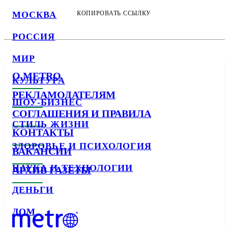
МОСКВА
КОПИРОВАТЬ ССЫЛКУ
РОССИЯ
МИР
О METRO
КУЛЬТУРА
РЕКЛАМОДАТЕЛЯМ
ШОУ-БИЗНЕС
СОГЛАШЕНИЯ И ПРАВИЛА
СТИЛЬ ЖИЗНИ
КОНТАКТЫ
ЗДОРОВЬЕ И ПСИХОЛОГИЯ
ВАКАНСИИ
НАУКА И ТЕХНОЛОГИИ
АРХИВ ГАЗЕТЫ
ДЕНЬГИ
ДОМ