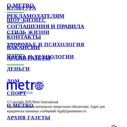
О METRO
КУЛЬТУРА
РЕКЛАМОДАТЕЛЯМ
ШОУ-БИЗНЕС
СОГЛАШЕНИЯ И ПРАВИЛА
СТИЛЬ ЖИЗНИ
КОНТАКТЫ
ЗДОРОВЬЕ И ПСИХОЛОГИЯ
ВАКАНСИИ
НАУКА И ТЕХНОЛОГИИ
АРХИВ ГАЗЕТЫ
ДЕНЬГИ
ДОМ
СПОРТ
© Copyright 2026 Metro International

О METRO
При использовании материалов гиперссылка обязательна. Адрес для 
юридически значимых сообщений: 
АРХИВ ГАЗЕТЫ