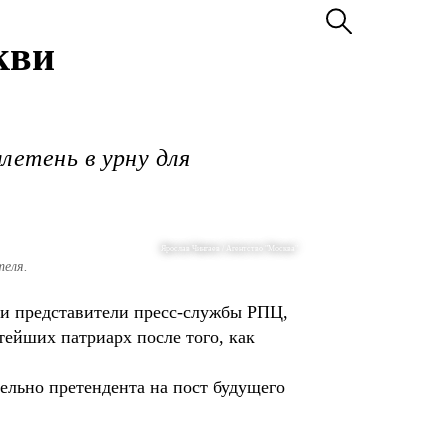
кви
летень в урну для
Ярослав Чингаев / Агентство "Москва"
теля.
ли представители пресс-службы РПЦ,
тейших патриарх после того, как
тельно претендента на пост будущего