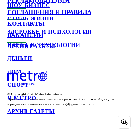
РЕКЛАМОДАТЕЛЯМ
ШОУ-БИЗНЕС
СОГЛАШЕНИЯ И ПРАВИЛА
СТИЛЬ ЖИЗНИ
КОНТАКТЫ
ЗДОРОВЬЕ И ПСИХОЛОГИЯ
ВАКАНСИИ
НАУКА И ТЕХНОЛОГИИ
АРХИВ ГАЗЕТЫ
ДЕНЬГИ
ДОМ
СПОРТ
© Copyright 2026 Metro International

О METRO
При использовании материалов гиперссылка обязательна. Адрес для 
юридически значимых сообщений: 
АРХИВ ГАЗЕТЫ
16+