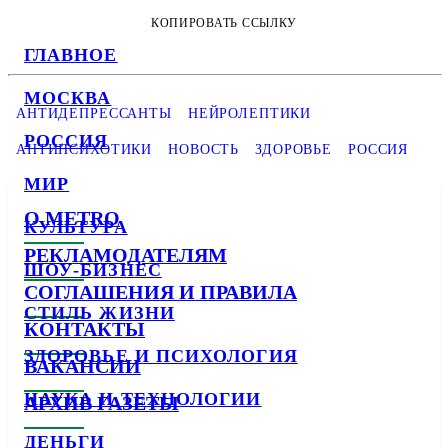
КОПИРОВАТЬ ССЫЛКУ
ГЛАВНОЕ
МОСКВА
АНТИДЕПРЕССАНТЫ
НЕЙРОЛЕПТИКИ
РОССИЯ
АНТИПСИХОТИКИ
НОВОСТЬ
ЗДОРОВЬЕ
РОССИЯ
МИР
О METRO
КУЛЬТУРА
РЕКЛАМОДАТЕЛЯМ
ШОУ-БИЗНЕС
СОГЛАШЕНИЯ И ПРАВИЛА
СТИЛЬ ЖИЗНИ
КОНТАКТЫ
ЗДОРОВЬЕ И ПСИХОЛОГИЯ
ВАКАНСИИ
НАУКА И ТЕХНОЛОГИИ
АРХИВ ГАЗЕТЫ
ДЕНЬГИ