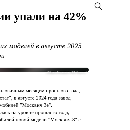
ии упали на 42%
их моделей в августе 2025
ли
@ Кирилл Каллиников / РИА "Новости"
налогичным месяцем прошлого года,
ат", в августе 2024 года завод
омобилей "Москвич 3е".
лась на уровне прошлого года,
обилей новой модели "Москвич-8" с