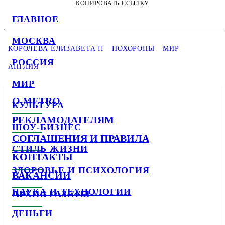
КОПИРОВАТЬ ССЫЛКУ
ГЛАВНОЕ
МОСКВА
КОРОЛЕВА ЕЛИЗАВЕТА II
ПОХОРОНЫ
МИР
РОССИЯ
АНГЛИЯ
МИР
О METRO
КУЛЬТУРА
РЕКЛАМОДАТЕЛЯМ
ШОУ-БИЗНЕС
СОГЛАШЕНИЯ И ПРАВИЛА
СТИЛЬ ЖИЗНИ
КОНТАКТЫ
ЗДОРОВЬЕ И ПСИХОЛОГИЯ
ВАКАНСИИ
НАУКА И ТЕХНОЛОГИИ
АРХИВ ГАЗЕТЫ
ДЕНЬГИ