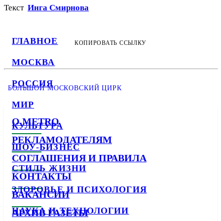
Текст
Инга Смирнова
ГЛАВНОЕ
КОПИРОВАТЬ ССЫЛКУ
МОСКВА
РОССИЯ
БОЛЬШОЙ МОСКОВСКИЙ ЦИРК
МИР
О METRO
КУЛЬТУРА
РЕКЛАМОДАТЕЛЯМ
ШОУ-БИЗНЕС
СОГЛАШЕНИЯ И ПРАВИЛА
СТИЛЬ ЖИЗНИ
КОНТАКТЫ
ЗДОРОВЬЕ И ПСИХОЛОГИЯ
ВАКАНСИИ
НАУКА И ТЕХНОЛОГИИ
АРХИВ ГАЗЕТЫ