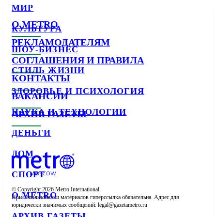
МИР
О METRO
КУЛЬТУРА
РЕКЛАМОДАТЕЛЯМ
ШОУ-БИЗНЕС
СОГЛАШЕНИЯ И ПРАВИЛА
СТИЛЬ ЖИЗНИ
КОНТАКТЫ
ЗДОРОВЬЕ И ПСИХОЛОГИЯ
ВАКАНСИИ
НАУКА И ТЕХНОЛОГИИ
АРХИВ ГАЗЕТЫ
ДЕНЬГИ
ДОМ
СПОРТ
© Copyright 2026 Metro International

О METRO
При использовании материалов гиперссылка обязательна. Адрес для 
юридически значимых сообщений: 
АРХИВ ГАЗЕТЫ