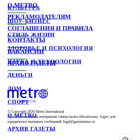
О METRO
КУЛЬТУРА
РЕКЛАМОДАТЕЛЯМ
ШОУ-БИЗНЕС
СОГЛАШЕНИЯ И ПРАВИЛА
СТИЛЬ ЖИЗНИ
КОНТАКТЫ
ЗДОРОВЬЕ И ПСИХОЛОГИЯ
ВАКАНСИИ
НАУКА И ТЕХНОЛОГИИ
АРХИВ ГАЗЕТЫ
ДЕНЬГИ
ДОМ
СПОРТ
© Copyright 2026 Metro International

О METRO
При использовании материалов гиперссылка обязательна. Адрес для 
юридически значимых сообщений: 
АРХИВ ГАЗЕТЫ