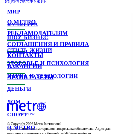
ЯДЕРНОЕ ОРУЖИЕ
МИР
О METRO
КУЛЬТУРА
РЕКЛАМОДАТЕЛЯМ
ШОУ-БИЗНЕС
СОГЛАШЕНИЯ И ПРАВИЛА
СТИЛЬ ЖИЗНИ
КОНТАКТЫ
ЗДОРОВЬЕ И ПСИХОЛОГИЯ
ВАКАНСИИ
НАУКА И ТЕХНОЛОГИИ
АРХИВ ГАЗЕТЫ
ДЕНЬГИ
ДОМ
СПОРТ
© Copyright 2026 Metro International

О METRO
При использовании материалов гиперссылка обязательна. Адрес для 
юридически значимых сообщений: 