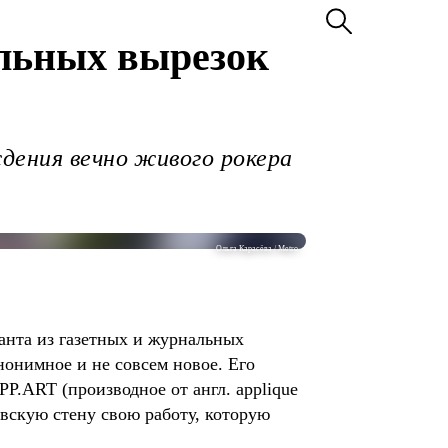
альных вырезок
дения вечно живого рокера
Ольга Карасёва / Metro
анта из газетных и журнальных
нонимное и не совсем новое. Его
P.ART (производное от англ. applique
овскую стену свою работу, которую