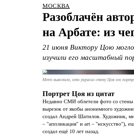
МОСКВА
Разоблачён авто
на Арбате: из ч
21 июня Виктору Цою могло 
изучили его масштабный по
Metro выяснило, кто украсил стену Цоя его порт
Портрет Цоя из цитат
Недавно СМИ облетели фото со стены 
вырезок от якобы анонимного художник
создал Андрей Шатилов. Художник, мно
– "аппликация" и art – "искусство"), 
создал ещё 10 лет назад.