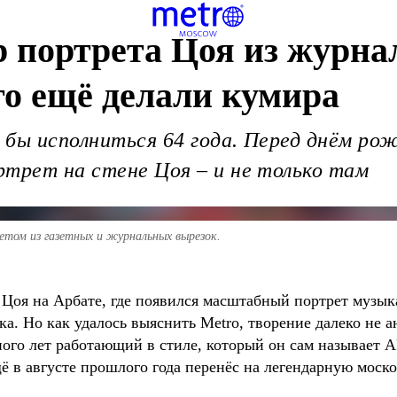
р портрета Цоя из журн
его ещё делали кумира
бы исполниться 64 года. Перед днём рож
ртрет на стене Цоя – и не только там
ретом из газетных и журнальных вырезок.
Цоя на Арбате, где появился масштабный портрет музык
а. Но как удалось выяснить Metro, творение далеко не а
го лет работающий в стиле, который он сам называет AP
ещё в августе прошлого года перенёс на легендарную моск