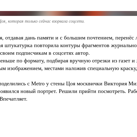
я, которая только сейчас взорвала соцсети.
я, отдавая дань памяти и с большим почтением, перенёс л
я штукатурка повторила контуры фрагментов журнальной 
своим подписчикам в соцсетях автор.
меньше по формату, подбирая вручную отрезки из газет
ным изображением, местами наложив специальную краску,
– поделились с Metro у стены Цоя москвички Виктория М
 появился новый портрет. Решили прийти посмотреть. Ра
Впечатляет.