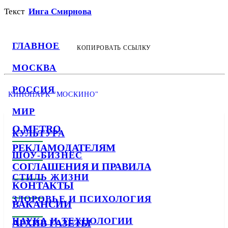
Текст
Инга Смирнова
ГЛАВНОЕ
КОПИРОВАТЬ ССЫЛКУ
МОСКВА
РОССИЯ
КИНОПАРК "МОСКИНО"
МИР
О METRO
КУЛЬТУРА
РЕКЛАМОДАТЕЛЯМ
ШОУ-БИЗНЕС
СОГЛАШЕНИЯ И ПРАВИЛА
СТИЛЬ ЖИЗНИ
КОНТАКТЫ
ЗДОРОВЬЕ И ПСИХОЛОГИЯ
ВАКАНСИИ
НАУКА И ТЕХНОЛОГИИ
АРХИВ ГАЗЕТЫ