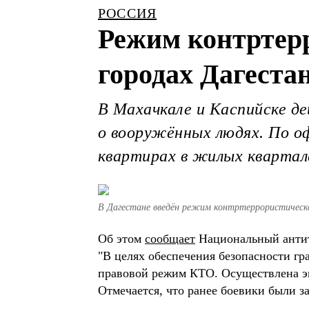
РОССИЯ
Режим контртерр
городах Дагестан
В Махачкале и Каспийске д
о вооружённых людях. По оф
квартирах в жилых квартал
В Дагестане введён режим контртеррористическ
Об этом
сообщает
Национальный антит
"В целях обеспечения безопасности г
правовой режим КТО. Осуществлена эв
Отмечается, что ранее боевики были 