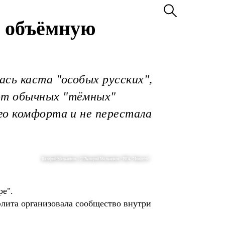
л объёмную
ась каста "особых русских",
ют обычных "тёмных"
го комфорта и не перестала
Валерий Мельников / @ Валерий Мельников / РИА "Новости"
ре".
элита организовала сообщество внутри