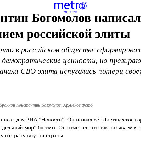
антин Богомолов написа
нием российской элиты
 что в российском обществе сформировал
 демократические ценности, но презира
ачала CВО элита испугалась потери свое
Бронной Константин Богомолов. Архивное фото
аписал
для РИА "Новости". Он назвал её "Диетическое го
тдельный мир" богемы. Он отметил, что так называемая 
ную страну внутри страны.