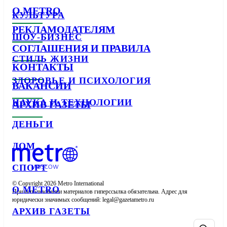
О METRO
КУЛЬТУРА
РЕКЛАМОДАТЕЛЯМ
ШОУ-БИЗНЕС
СОГЛАШЕНИЯ И ПРАВИЛА
СТИЛЬ ЖИЗНИ
КОНТАКТЫ
ЗДОРОВЬЕ И ПСИХОЛОГИЯ
ВАКАНСИИ
НАУКА И ТЕХНОЛОГИИ
АРХИВ ГАЗЕТЫ
ДЕНЬГИ
ДОМ
СПОРТ
© Copyright 2026 Metro International

О METRO
При использовании материалов гиперссылка обязательна. Адрес для 
юридически значимых сообщений: 
АРХИВ ГАЗЕТЫ