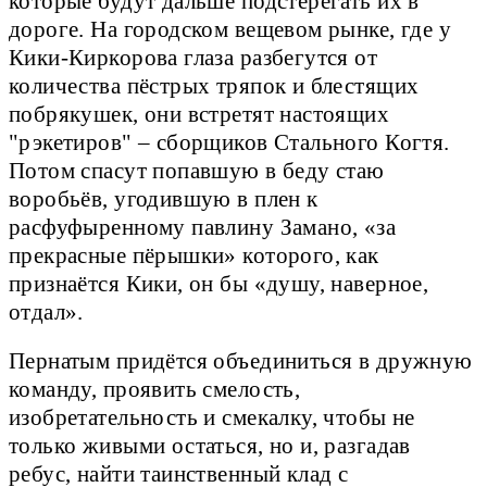
которые будут дальше подстерегать их в
дороге. На городском вещевом рынке, где у
Кики-Киркорова глаза разбегутся от
количества пёстрых тряпок и блестящих
побрякушек, они встретят настоящих
"рэкетиров" – сборщиков Стального Когтя.
Потом спасут попавшую в беду стаю
воробьёв, угодившую в плен к
расфуфыренному павлину Замано, «за
прекрасные пёрышки» которого, как
признаётся Кики, он бы «душу, наверное,
отдал».
Пернатым придётся объединиться в дружную
команду, проявить смелость,
изобретательность и смекалку, чтобы не
только живыми остаться, но и, разгадав
ребус, найти таинственный клад с