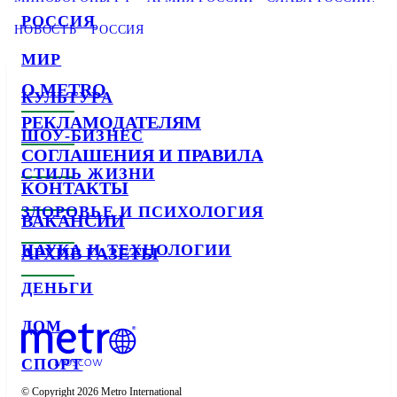
РОССИЯ
НОВОСТЬ
РОССИЯ
МИР
О METRO
КУЛЬТУРА
РЕКЛАМОДАТЕЛЯМ
ШОУ-БИЗНЕС
СОГЛАШЕНИЯ И ПРАВИЛА
СТИЛЬ ЖИЗНИ
КОНТАКТЫ
ЗДОРОВЬЕ И ПСИХОЛОГИЯ
ВАКАНСИИ
НАУКА И ТЕХНОЛОГИИ
АРХИВ ГАЗЕТЫ
ДЕНЬГИ
ДОМ
СПОРТ
© Copyright 2026 Metro International
