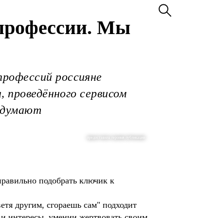
 профессии. Мы
профессий россияне
, проведённого сервисом
м думают
предоставила героиня публикации
правильно подобрать ключик к
тя другим, сгораешь сам" подходит
и и интересы, умении жертвовать своим