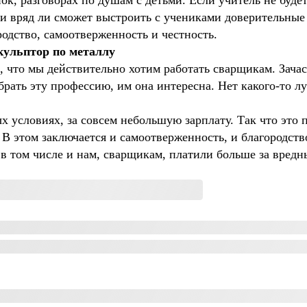
ок, разговорах по душам с детьми. Если учитель не будет
и вряд ли сможет выстроить с учениками доверительны
родство, самоотверженность и честность.
кульптор по металлу
, что мы действительно хотим работать сварщикам. Зачас
рать эту профессию, им она интересна. Нет какого-то лу
 условиях, за совсем небольшую зарплату. Так что это п
. В этом заключается и самоотверженность, и благородств
 в том числе и нам, сварщикам, платили больше за вредн