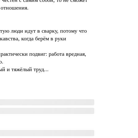
 честен с самим собой, то не сможет
е отношения.
тую люди идут в сварку, потому что
кавства, когда берём в руки
рактически подвиг: работа вредная,
о.
ый и тяжёлый труд...