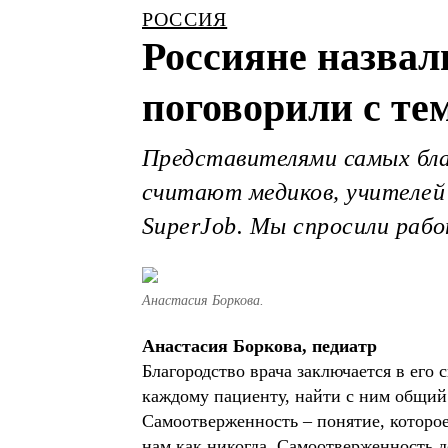
РОССИЯ
Россияне назва
поговорили с те
Представителями самых бла
считают медиков, учителей 
SuperJob. Мы спросили раб
Анастасия Боркова.
Анастасия Боркова, педиатр
Благородство врача заключается в его
каждому пациенту, найти с ним общий
Самоотверженность – понятие, которо
нам как никогда. Самоотверженность д