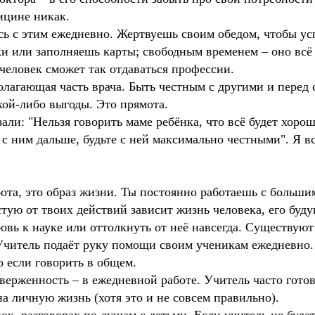
дицине никак.
ь с этим ежедневно. Жертвуешь своим обедом, чтобы усп
 или заполняешь карты; свободным временем – оно всё 
человек сможет так отдаваться профессии.
полагающая часть врача. Быть честным с другими и перед
кой-либо выгоды. Это прямота.
зали: "Нельзя говорить маме ребёнка, что всё будет хорош
т с ним дальше, будьте с ней максимально честными". Я 
бота, это образ жизни. Ты постоянно работаешь с больши
тую от твоих действий зависит жизнь человека, его буду
овь к науке или оттолкнуть от неё навсегда. Существуют
Учитель подаёт руку помощи своим ученикам ежедневно
о если говорить в общем.
верженность – в ежедневной работе. Учитель часто готов
на личную жизнь (хотя это и не совсем правильно).