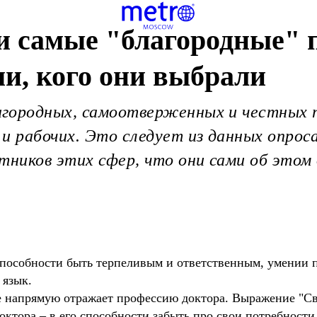
ли самые "благородные"
ми, кого они выбрали
городных, самоотверженных и честных 
и рабочих. Это следует из данных опроса
отников этих сфер, что они сами об это
 способности быть терпеливым и ответственным, умении 
 язык.
е напрямую отражает профессию доктора. Выражение "Све
октора – в его способности забыть про свои потребност