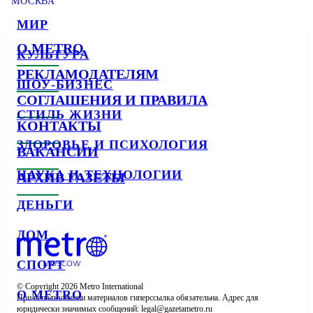
МОСКВА
МИР
О METRO
КУЛЬТУРА
РЕКЛАМОДАТЕЛЯМ
ШОУ-БИЗНЕС
СОГЛАШЕНИЯ И ПРАВИЛА
СТИЛЬ ЖИЗНИ
КОНТАКТЫ
ЗДОРОВЬЕ И ПСИХОЛОГИЯ
ВАКАНСИИ
НАУКА И ТЕХНОЛОГИИ
АРХИВ ГАЗЕТЫ
ДЕНЬГИ
ДОМ
СПОРТ
© Copyright 2026 Metro International

О METRO
При использовании материалов гиперссылка обязательна. Адрес для 
юридически значимых сообщений: 