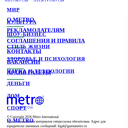
АВТОБУСЫ
ЭЛЕКТРОБУСЫ
МИР
О METRO
КУЛЬТУРА
РЕКЛАМОДАТЕЛЯМ
ШОУ-БИЗНЕС
СОГЛАШЕНИЯ И ПРАВИЛА
СТИЛЬ ЖИЗНИ
КОНТАКТЫ
ЗДОРОВЬЕ И ПСИХОЛОГИЯ
ВАКАНСИИ
НАУКА И ТЕХНОЛОГИИ
АРХИВ ГАЗЕТЫ
ДЕНЬГИ
ДОМ
СПОРТ
© Copyright 2026 Metro International

О METRO
При использовании материалов гиперссылка обязательна. Адрес для 
юридически значимых сообщений: 